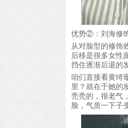
优势②：刘海修
从对脸型的修饰
后移是很多女性
挡住逐渐后退的
咱们直接看黄绮
里？就在于她的
秃秃的，很老气
脸，气质一下子