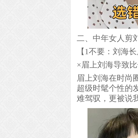
二、中年女人剪
【1不要：刘海
×眉上刘海导致
眉上刘海在时尚
超级时髦个性的
难驾驭，更被说